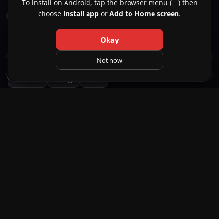
To install on Android, tap the browser menu (⋮) then
choose
Install app
or
Add to Home screen
.
READY TO MEET
Becky
23
Okay
Dakar City
Not now
ENREGISTRER
TEXTE
APPELER
WHATSAPP
HAUTEUR
POIDS
ÂGE
1 / 6
150 cm
65 kg
23