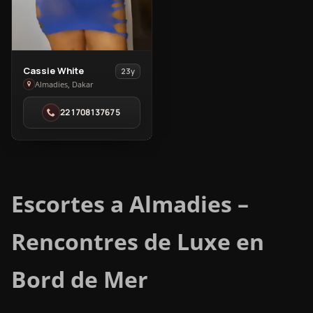
View
Cassie White
23y
Cassie
Almadies, Dakar
White
221708137675
in
Almadies
Escortes a Almadies –
Rencontres de Luxe en
Bord de Mer