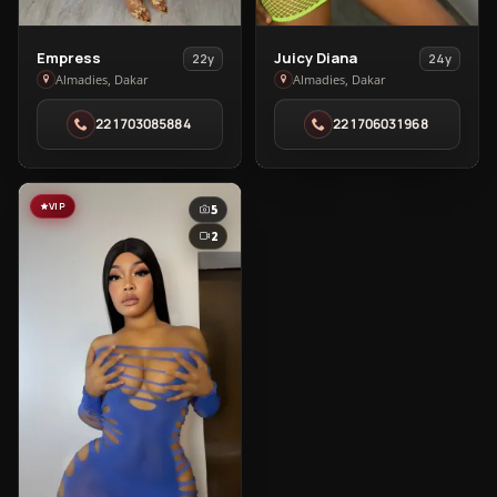
View
View
Empress
Juicy Diana
22y
24y
Empress
Juicy
Almadies, Dakar
Almadies, Dakar
in
Diana
221703085884
221706031968
Almadies
in
Almadies
VIP
5
2