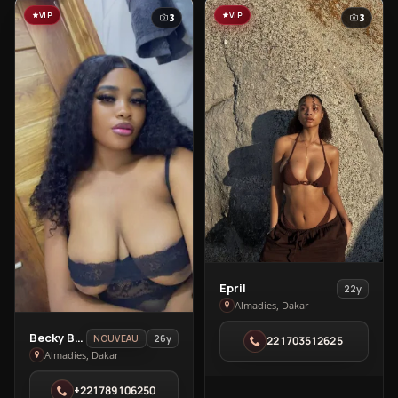
VIP
VIP
3
3
View
Epril
22y
Epril
Almadies, Dakar
in
View
Becky Baby
26y
NOUVEAU
221703512625
Almadies
Becky
Almadies, Dakar
Baby
+221789106250
in