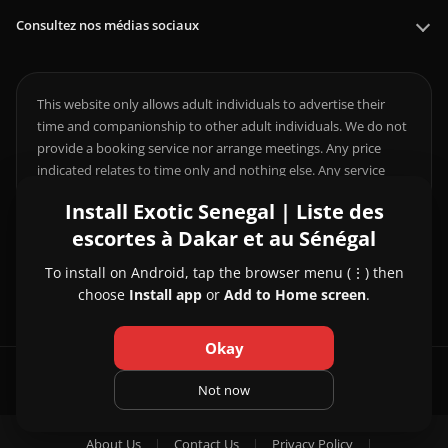
Consultez nos médias sociaux
This website only allows adult individuals to advertise their
time and companionship to other adult individuals. We do not
provide a booking service nor arrange meetings. Any price
indicated relates to time only and nothing else. Any service
offered or whatever else that may occur is the choice of
Install Exotic Senegal | Liste des
consenting adults and a private matter between them.
escortes à Dakar et au Sénégal
Individuals who do not legally have the choice to decide this; it
is your responsibility to comply with local laws.
To install on Android, tap the browser menu (⋮) then
choose
Install app
or
Add to Home screen
.
Okay
© 2026 Exotic Senegal | Liste des escortes à Dakar et au Sénégal
Not now
About Us
|
Contact Us
|
Privacy Policy
|