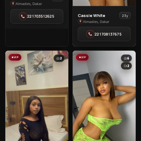
Epril
Almadies, Dakar
in
View
Cassie White
23y
221703512625
Almadies
Cassie
Almadies, Dakar
White
221708137675
in
Almadies
VIP
VIP
2
6
2