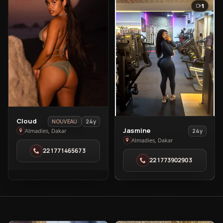
1
View
Cloud
24y
NOUVEAU
View
Jasmine
Cloud
Almadies, Dakar
24y
Jasmine
Almadies, Dakar
in
221771465673
in
Almadies
221773902903
Almadies