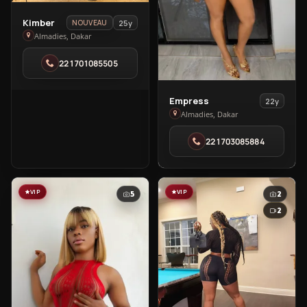
View
Kimber
25y
NOUVEAU
Kimber
Almadies, Dakar
in
221701085505
Almadies
View
Empress
22y
Empress
Almadies, Dakar
in
221703085884
Almadies
VIP
VIP
5
2
2