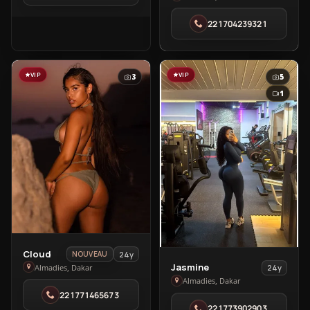
From
221704239321
Tanzania
in
Almadies
VIP
VIP
3
5
1
View
Cloud
24y
NOUVEAU
View
Jasmine
Cloud
Almadies, Dakar
24y
Jasmine
Almadies, Dakar
in
221771465673
in
Almadies
221773902903