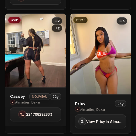
Almadies
VIP
PRIME
2
5
2
View
Cassey
22y
NOUVEAU
Cassey
View
Almadies, Dakar
Pricy
23y
in
Pricy
Almadies, Dakar
221708292833
Almadies
in
View Pricy in Almadies
Almadies