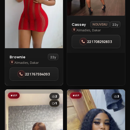
View
Cassey
22y
NOUVEAU
Cassey
Almadies, Dakar
in
221708292833
Almadies
View
Brownie
22y
Brownie
Almadies, Dakar
in
221767594093
Almadies
VIP
VIP
2
3
1