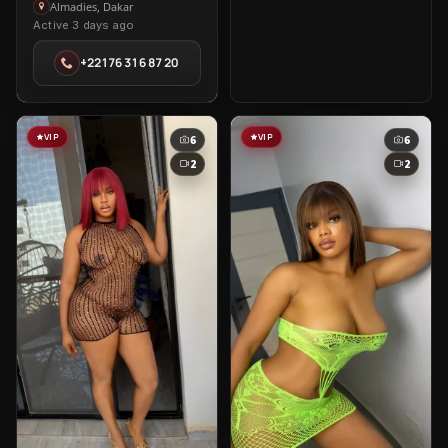
Winnie
Almadies, Dakar
Active 3 days ago
in
Almadies
+22176 316 87 20
VIP
VIP
6
6
2
2