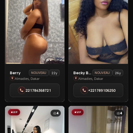
View
View
Berry
Becky Baby
22y
26y
NOUVEAU
NOUVEAU
Berry
Becky
Almadies, Dakar
Almadies, Dakar
in
Baby
221784368721
+221789106250
Almadies
in
Almadies
VIP
VIP
4
4