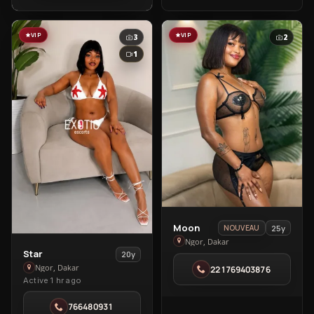
VIP
VIP
3
2
1
View
Moon
25y
NOUVEAU
Moon
Ngor, Dakar
View
Star
20y
in
Star
Ngor, Dakar
221769403876
Ngor
Active 1 hr ago
in
Ngor
766480931