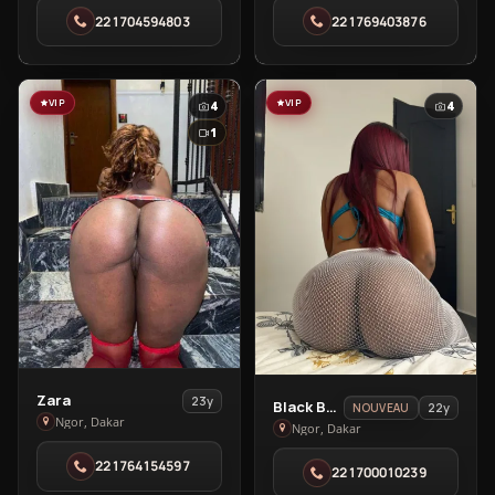
in
in
221704594803
221769403876
Ngor
Ngor
VIP
VIP
4
4
1
View
Zara
23y
View
Black Brenny
22y
NOUVEAU
Zara
Ngor, Dakar
Black
Ngor, Dakar
in
Brenny
221764154597
Ngor
221700010239
in