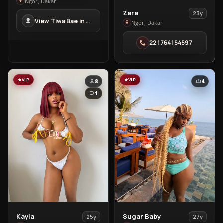
Tiwa
Ngor, Dakar
View
Bae
Zara
23y
View Tiwa Bae in Ngor
Zara
in
Ngor, Dakar
in
Ngor
221764154597
Ngor
VIP
VIP
8
4
1
View
View
Kayla
Sugar Baby
25y
27y