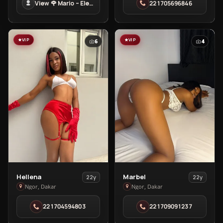
View 🌹 Mario – Elegant Companion In Ngor, Dakar 🌹 in Ngor
221705696846
–
Ngor
Elegant
Companion
In
VIP
VIP
6
4
Ngor,
Dakar
🌹
in
Ngor
View
View
Hellena
Marbel
22y
22y
Hellena
Marbel
Ngor, Dakar
Ngor, Dakar
in
in
221704594803
221709091237
Ngor
Ngor