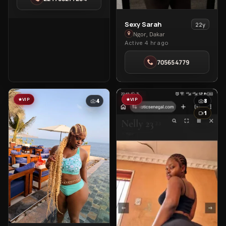
Ngor
View
Sexy Sarah
22y
Sexy
Ngor, Dakar
Active 4 hr ago
Sarah
in
705654779
Ngor
VIP
VIP
4
8
1