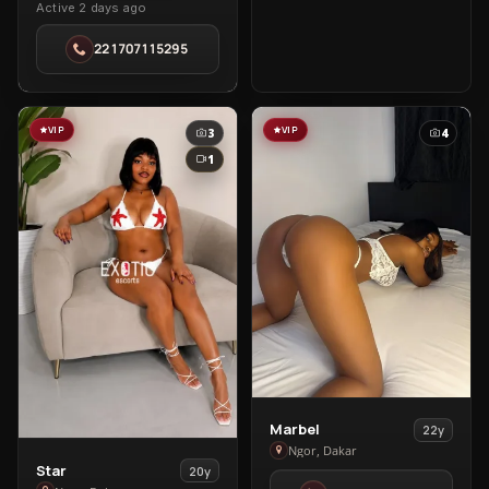
Active 2 days ago
in
Ngor
221707115295
VIP
VIP
3
4
1
View
Marbel
22y
Marbel
Ngor, Dakar
View
Star
20y
in