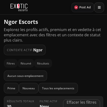
+
Post Ad
Ngor Escorts
Explorez les profils actifs, premium et en vedette à cet
emplacement avec des filtres et un contexte de statut
plus clairs.
Ngor
CONTEXTE ACTIF:
Filtres
Résumé
Résultats
Aucun sous-emplacement
Prime
Nouveau
Tous les emplacements
RÉSULTATS TOTAUX
FILTRE ACTIF
Effacer les filtres
30
Ngor