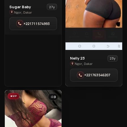
View
Sugar Baby
27y
Sugar
Ngor, Dakar
Baby
+221711574993
in
Ngor
View
Nelly 23
23y
Nelly
Ngor, Dakar
23
+221763546207
in
Ngor
VIP
3