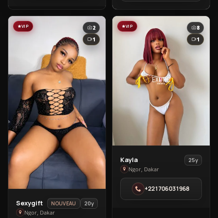
Ngor
VIP
VIP
2
8
1
1
View
Kayla
25y
Kayla
Ngor, Dakar
in
+221706031968
Ngor
View
Sexygift
20y
NOUVEAU
Sexygift
Ngor, Dakar