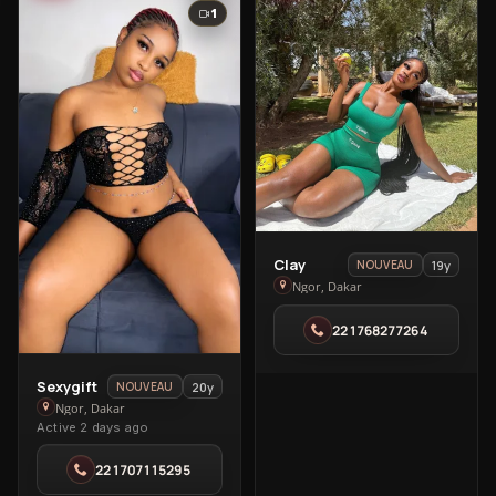
1
View
Clay
19y
NOUVEAU
Clay
Ngor, Dakar
in
221768277264
Ngor
View
Sexygift
20y
NOUVEAU
Sexygift
Ngor, Dakar
Active 2 days ago
in
Ngor
221707115295