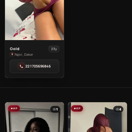
View
Gold
23y
Gold
Ngor, Dakar
in
221705696846
Ngor
VIP
VIP
1
4