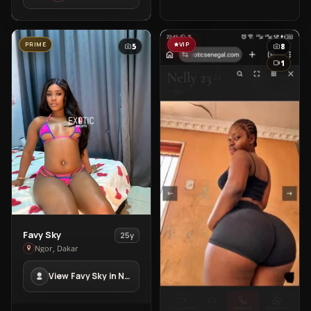
PRIME
VIP
5
8
1
View
Favy Sky
25y
Favy
Ngor, Dakar
Sky
View Favy Sky in Ngor
in
Ngor