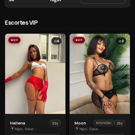
Escortes VIP
VIP
VIP
6
2
View
View
Hellena
Moon
22y
25y
NOUVEAU
Hellena
Moon
Ngor, Dakar
Ngor, Dakar