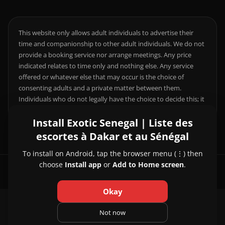
This website only allows adult individuals to advertise their
time and companionship to other adult individuals. We do not
provide a booking service nor arrange meetings. Any price
indicated relates to time only and nothing else. Any service
offered or whatever else that may occur is the choice of
consenting adults and a private matter between them.
Individuals who do not legally have the choice to decide this; it
is your responsibility to comply with local laws.
Install Exotic Senegal | Liste des
escortes à Dakar et au Sénégal
To install on Android, tap the browser menu (⋮) then
choose
Install app
or
Add to Home screen
.
© 2026 Exotic Senegal | Liste des escortes à Dakar et au Sénégal
Okay
About Us
|
Contact Us
|
Privacy Policy
|
Not now
Terms and Conditions
|
Pricing and Refund Policy
|
FAQ