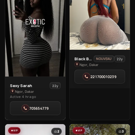
View
Black Brenny
22y
NOUVEAU
Black
Ngor, Dakar
Brenny
221700010239
in
Ngor
View
Sexy Sarah
22y
Sexy
Ngor, Dakar
Active 4 hr ago
Sarah
in
705654779
Ngor
VIP
VIP
2
3