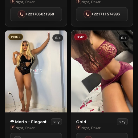
Kayla
Sugar
Ngor, Dakar
Ngor, Dakar
in
Baby
+221706031968
+221711574993
Ngor
in
Ngor
PRIME
VIP
3
3
View
View
🌹 Mario – Elegant Companion In Ngor, Dakar 🌹
Gold
26y
23y
🌹
Gold
Ngor, Dakar
Ngor, Dakar
Mario
in